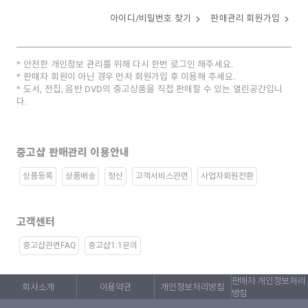
아이디/비밀번호 찾기
판매관리 회원가입
안전한 개인정보 관리를 위해 다시 한번 로그인 해주세요.
판매자 회원이 아닌 경우 먼저 회원가입 후 이용해 주세요.
도서, 전집, 음반 DVD의 중고상품을 직접 판매할 수 있는 열린공간입니
다.
중고샵 판매관리 이용안내
상품등록
상품배송
정산
고객서비스관련
사업자회원전환
고객센터
중고샵관련FAQ
중고샵1:1문의
판매자 개인정보처리
회사소개
이용약관
개인정보처리방침
방침