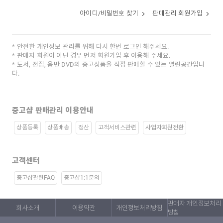
아이디/비밀번호 찾기
판매관리 회원가입
안전한 개인정보 관리를 위해 다시 한번 로그인 해주세요.
판매자 회원이 아닌 경우 먼저 회원가입 후 이용해 주세요.
도서, 전집, 음반 DVD의 중고상품을 직접 판매할 수 있는 열린공간입니
다.
중고샵 판매관리 이용안내
상품등록
상품배송
정산
고객서비스관련
사업자회원전환
고객센터
중고샵관련FAQ
중고샵1:1문의
판매자 개인정보처리
회사소개
이용약관
개인정보처리방침
방침