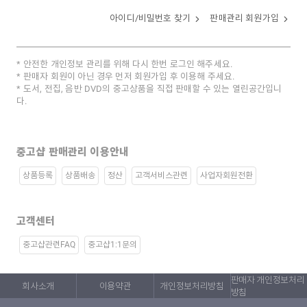
아이디/비밀번호 찾기
판매관리 회원가입
안전한 개인정보 관리를 위해 다시 한번 로그인 해주세요.
판매자 회원이 아닌 경우 먼저 회원가입 후 이용해 주세요.
도서, 전집, 음반 DVD의 중고상품을 직접 판매할 수 있는 열린공간입니
다.
중고샵 판매관리 이용안내
상품등록
상품배송
정산
고객서비스관련
사업자회원전환
고객센터
중고샵관련FAQ
중고샵1:1문의
판매자 개인정보처리
회사소개
이용약관
개인정보처리방침
방침