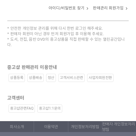
아이디/비밀번호 찾기
판매관리 회원가입
안전한 개인정보 관리를 위해 다시 한번 로그인 해주세요.
판매자 회원이 아닌 경우 먼저 회원가입 후 이용해 주세요.
도서, 전집, 음반 DVD의 중고상품을 직접 판매할 수 있는 열린공간입니
다.
중고샵 판매관리 이용안내
상품등록
상품배송
정산
고객서비스관련
사업자회원전환
고객센터
중고샵관련FAQ
중고샵1:1문의
판매자 개인정보처리
회사소개
이용약관
개인정보처리방침
방침