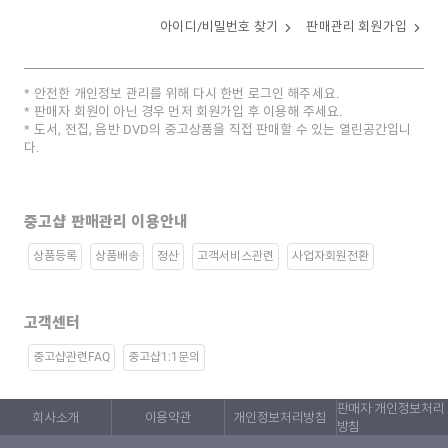
아이디/비밀번호 찾기
판매관리 회원가입
안전한 개인정보 관리를 위해 다시 한번 로그인 해주세요.
판매자 회원이 아닌 경우 먼저 회원가입 후 이용해 주세요.
도서, 전집, 음반 DVD의 중고상품을 직접 판매할 수 있는 열린공간입니
다.
중고샵 판매관리 이용안내
상품등록
상품배송
정산
고객서비스관련
사업자회원전환
고객센터
중고샵관련FAQ
중고샵1:1문의
판매자 개인정보처리
회사소개
이용약관
개인정보처리방침
방침