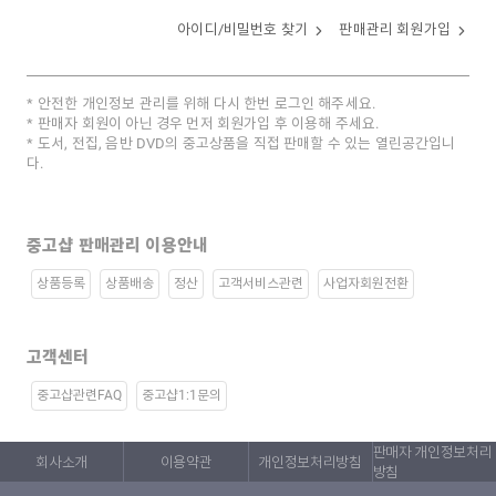
아이디/비밀번호 찾기
판매관리 회원가입
안전한 개인정보 관리를 위해 다시 한번 로그인 해주세요.
판매자 회원이 아닌 경우 먼저 회원가입 후 이용해 주세요.
도서, 전집, 음반 DVD의 중고상품을 직접 판매할 수 있는 열린공간입니
다.
중고샵 판매관리 이용안내
상품등록
상품배송
정산
고객서비스관련
사업자회원전환
고객센터
중고샵관련FAQ
중고샵1:1문의
판매자 개인정보처리
회사소개
이용약관
개인정보처리방침
방침