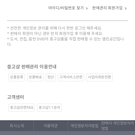
아이디/비밀번호 찾기
판매관리 회원가입
안전한 개인정보 관리를 위해 다시 한번 로그인 해주세요.
판매자 회원이 아닌 경우 먼저 회원가입 후 이용해 주세요.
도서, 전집, 음반 DVD의 중고상품을 직접 판매할 수 있는 열린공간입니
다.
중고샵 판매관리 이용안내
상품등록
상품배송
정산
고객서비스관련
사업자회원전환
고객센터
중고샵관련FAQ
중고샵1:1문의
판매자 개인정보처리
회사소개
이용약관
개인정보처리방침
방침