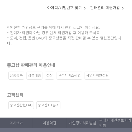
아이디/비밀번호 찾기
판매관리 회원가입
안전한 개인정보 관리를 위해 다시 한번 로그인 해주세요.
판매자 회원이 아닌 경우 먼저 회원가입 후 이용해 주세요.
도서, 전집, 음반 DVD의 중고상품을 직접 판매할 수 있는 열린공간입니
다.
중고샵 판매관리 이용안내
상품등록
상품배송
정산
고객서비스관련
사업자회원전환
고객센터
중고샵관련FAQ
중고샵1:1문의
판매자 개인정보처리
회사소개
이용약관
개인정보처리방침
방침