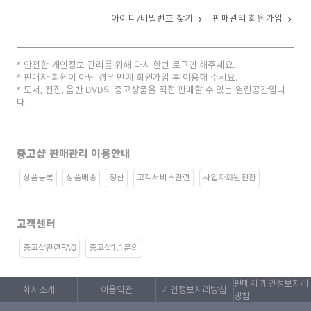
아이디/비밀번호 찾기
판매관리 회원가입
안전한 개인정보 관리를 위해 다시 한번 로그인 해주세요.
판매자 회원이 아닌 경우 먼저 회원가입 후 이용해 주세요.
도서, 전집, 음반 DVD의 중고상품을 직접 판매할 수 있는 열린공간입니
다.
중고샵 판매관리 이용안내
상품등록
상품배송
정산
고객서비스관련
사업자회원전환
고객센터
중고샵관련FAQ
중고샵1:1문의
판매자 개인정보처리
회사소개
이용약관
개인정보처리방침
방침