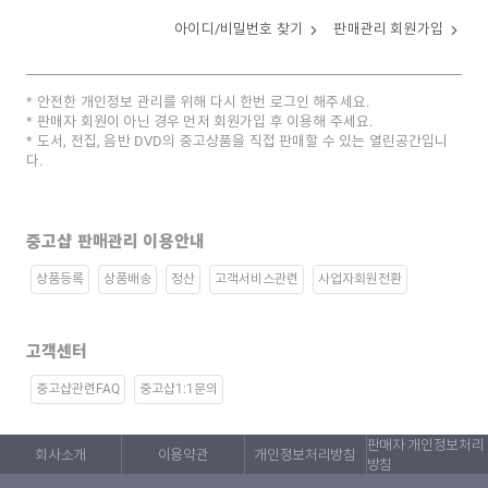
아이디/비밀번호 찾기
판매관리 회원가입
안전한 개인정보 관리를 위해 다시 한번 로그인 해주세요.
판매자 회원이 아닌 경우 먼저 회원가입 후 이용해 주세요.
도서, 전집, 음반 DVD의 중고상품을 직접 판매할 수 있는 열린공간입니
다.
중고샵 판매관리 이용안내
상품등록
상품배송
정산
고객서비스관련
사업자회원전환
고객센터
중고샵관련FAQ
중고샵1:1문의
판매자 개인정보처리
회사소개
이용약관
개인정보처리방침
방침