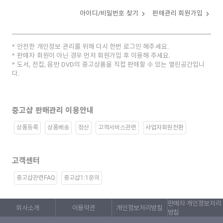
아이디/비밀번호 찾기
판매관리 회원가입
안전한 개인정보 관리를 위해 다시 한번 로그인 해주세요.
판매자 회원이 아닌 경우 먼저 회원가입 후 이용해 주세요.
도서, 전집, 음반 DVD의 중고상품을 직접 판매할 수 있는 열린공간입니
다.
중고샵 판매관리 이용안내
상품등록
상품배송
정산
고객서비스관련
사업자회원전환
고객센터
중고샵관련FAQ
중고샵1:1문의
판매자 개인정보처리
회사소개
이용약관
개인정보처리방침
방침