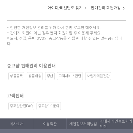
아이디/비밀번호 찾기
판매관리 회원가입
안전한 개인정보 관리를 위해 다시 한번 로그인 해주세요.
판매자 회원이 아닌 경우 먼저 회원가입 후 이용해 주세요.
도서, 전집, 음반 DVD의 중고상품을 직접 판매할 수 있는 열린공간입니
다.
중고샵 판매관리 이용안내
상품등록
상품배송
정산
고객서비스관련
사업자회원전환
고객센터
중고샵관련FAQ
중고샵1:1문의
판매자 개인정보처리
회사소개
이용약관
개인정보처리방침
방침