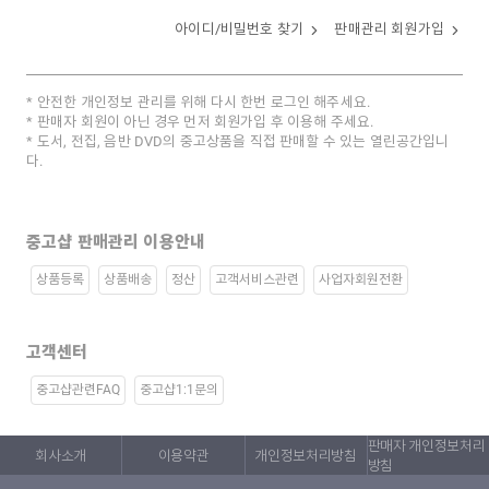
아이디/비밀번호 찾기
판매관리 회원가입
안전한 개인정보 관리를 위해 다시 한번 로그인 해주세요.
판매자 회원이 아닌 경우 먼저 회원가입 후 이용해 주세요.
도서, 전집, 음반 DVD의 중고상품을 직접 판매할 수 있는 열린공간입니
다.
중고샵 판매관리 이용안내
상품등록
상품배송
정산
고객서비스관련
사업자회원전환
고객센터
중고샵관련FAQ
중고샵1:1문의
판매자 개인정보처리
회사소개
이용약관
개인정보처리방침
방침