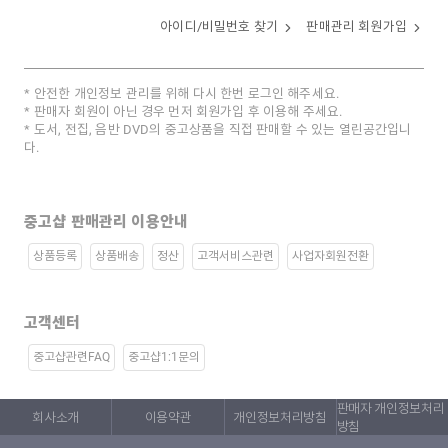
아이디/비밀번호 찾기
판매관리 회원가입
안전한 개인정보 관리를 위해 다시 한번 로그인 해주세요.
판매자 회원이 아닌 경우 먼저 회원가입 후 이용해 주세요.
도서, 전집, 음반 DVD의 중고상품을 직접 판매할 수 있는 열린공간입니
다.
중고샵 판매관리 이용안내
상품등록
상품배송
정산
고객서비스관련
사업자회원전환
고객센터
중고샵관련FAQ
중고샵1:1문의
판매자 개인정보처리
회사소개
이용약관
개인정보처리방침
방침