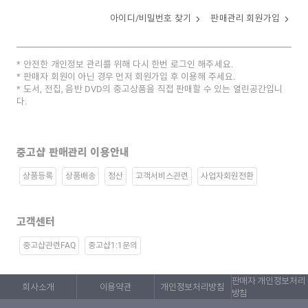
아이디/비밀번호 찾기
판매관리 회원가입
안전한 개인정보 관리를 위해 다시 한번 로그인 해주세요.
판매자 회원이 아닌 경우 먼저 회원가입 후 이용해 주세요.
도서, 전집, 음반 DVD의 중고상품을 직접 판매할 수 있는 열린공간입니
다.
중고샵 판매관리 이용안내
상품등록
상품배송
정산
고객서비스관련
사업자회원전환
고객센터
중고샵관련FAQ
중고샵1:1문의
판매자 개인정보처리
회사소개
이용약관
개인정보처리방침
방침