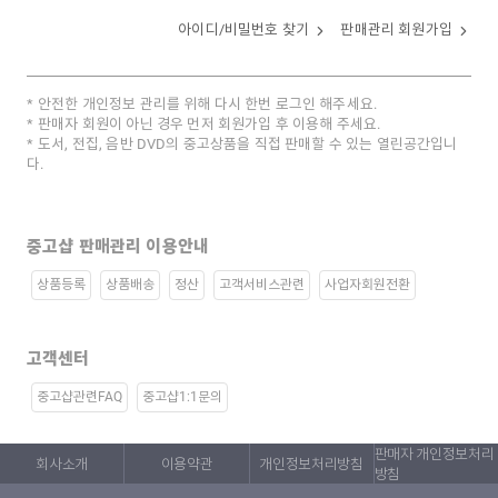
아이디/비밀번호 찾기
판매관리 회원가입
안전한 개인정보 관리를 위해 다시 한번 로그인 해주세요.
판매자 회원이 아닌 경우 먼저 회원가입 후 이용해 주세요.
도서, 전집, 음반 DVD의 중고상품을 직접 판매할 수 있는 열린공간입니
다.
중고샵 판매관리 이용안내
상품등록
상품배송
정산
고객서비스관련
사업자회원전환
고객센터
중고샵관련FAQ
중고샵1:1문의
판매자 개인정보처리
회사소개
이용약관
개인정보처리방침
방침