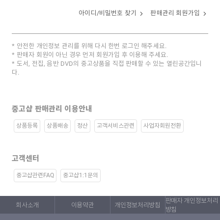
아이디/비밀번호 찾기
판매관리 회원가입
안전한 개인정보 관리를 위해 다시 한번 로그인 해주세요.
판매자 회원이 아닌 경우 먼저 회원가입 후 이용해 주세요.
도서, 전집, 음반 DVD의 중고상품을 직접 판매할 수 있는 열린공간입니
다.
중고샵 판매관리 이용안내
상품등록
상품배송
정산
고객서비스관련
사업자회원전환
고객센터
중고샵관련FAQ
중고샵1:1문의
판매자 개인정보처리
회사소개
이용약관
개인정보처리방침
방침