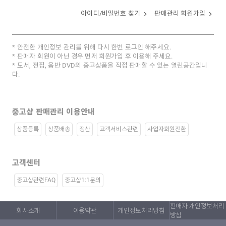
아이디/비밀번호 찾기
판매관리 회원가입
안전한 개인정보 관리를 위해 다시 한번 로그인 해주세요.
판매자 회원이 아닌 경우 먼저 회원가입 후 이용해 주세요.
도서, 전집, 음반 DVD의 중고상품을 직접 판매할 수 있는 열린공간입니
다.
중고샵 판매관리 이용안내
상품등록
상품배송
정산
고객서비스관련
사업자회원전환
고객센터
중고샵관련FAQ
중고샵1:1문의
판매자 개인정보처리
회사소개
이용약관
개인정보처리방침
방침