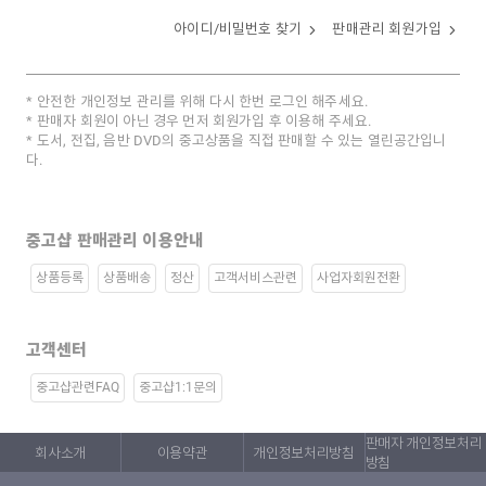
아이디/비밀번호 찾기
판매관리 회원가입
안전한 개인정보 관리를 위해 다시 한번 로그인 해주세요.
판매자 회원이 아닌 경우 먼저 회원가입 후 이용해 주세요.
도서, 전집, 음반 DVD의 중고상품을 직접 판매할 수 있는 열린공간입니
다.
중고샵 판매관리 이용안내
상품등록
상품배송
정산
고객서비스관련
사업자회원전환
고객센터
중고샵관련FAQ
중고샵1:1문의
판매자 개인정보처리
회사소개
이용약관
개인정보처리방침
방침