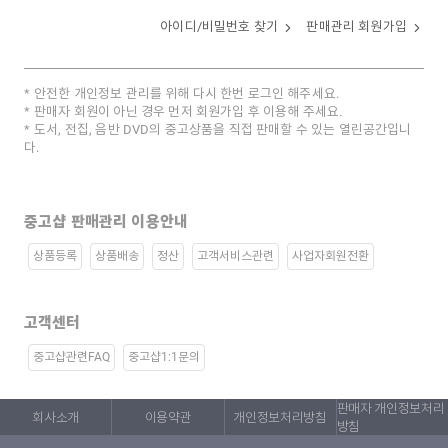
아이디/비밀번호 찾기
판매관리 회원가입
안전한 개인정보 관리를 위해 다시 한번 로그인 해주세요.
판매자 회원이 아닌 경우 먼저 회원가입 후 이용해 주세요.
도서, 전집, 음반 DVD의 중고상품을 직접 판매할 수 있는 열린공간입니
다.
중고샵 판매관리 이용안내
상품등록
상품배송
정산
고객서비스관련
사업자회원전환
고객센터
중고샵관련FAQ
중고샵1:1문의
판매자 개인정보처리
회사소개
이용약관
개인정보처리방침
방침