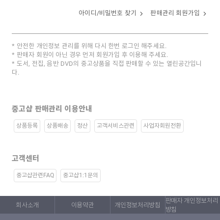
아이디/비밀번호 찾기
판매관리 회원가입
안전한 개인정보 관리를 위해 다시 한번 로그인 해주세요.
판매자 회원이 아닌 경우 먼저 회원가입 후 이용해 주세요.
도서, 전집, 음반 DVD의 중고상품을 직접 판매할 수 있는 열린공간입니
다.
중고샵 판매관리 이용안내
상품등록
상품배송
정산
고객서비스관련
사업자회원전환
고객센터
중고샵관련FAQ
중고샵1:1문의
판매자 개인정보처리
회사소개
이용약관
개인정보처리방침
방침