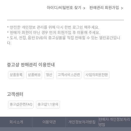
아이디/비밀번호 찾기
판매관리 회원가입
안전한 개인정보 관리를 위해 다시 한번 로그인 해주세요.
판매자 회원이 아닌 경우 먼저 회원가입 후 이용해 주세요.
도서, 전집, 음반 DVD의 중고상품을 직접 판매할 수 있는 열린공간입니
다.
중고샵 판매관리 이용안내
상품등록
상품배송
정산
고객서비스관련
사업자회원전환
고객센터
중고샵관련FAQ
중고샵1:1문의
판매자 개인정보처리
회사소개
이용약관
개인정보처리방침
방침