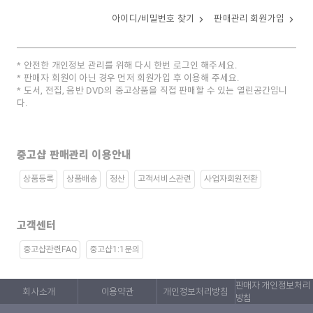
아이디/비밀번호 찾기
판매관리 회원가입
안전한 개인정보 관리를 위해 다시 한번 로그인 해주세요.
판매자 회원이 아닌 경우 먼저 회원가입 후 이용해 주세요.
도서, 전집, 음반 DVD의 중고상품을 직접 판매할 수 있는 열린공간입니
다.
중고샵 판매관리 이용안내
상품등록
상품배송
정산
고객서비스관련
사업자회원전환
고객센터
중고샵관련FAQ
중고샵1:1문의
판매자 개인정보처리
회사소개
이용약관
개인정보처리방침
방침