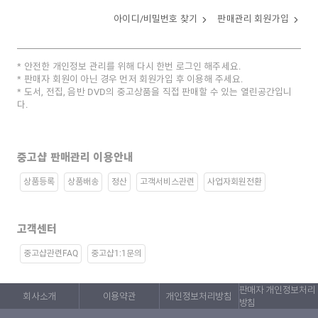
아이디/비밀번호 찾기
판매관리 회원가입
안전한 개인정보 관리를 위해 다시 한번 로그인 해주세요.
판매자 회원이 아닌 경우 먼저 회원가입 후 이용해 주세요.
도서, 전집, 음반 DVD의 중고상품을 직접 판매할 수 있는 열린공간입니
다.
중고샵 판매관리 이용안내
상품등록
상품배송
정산
고객서비스관련
사업자회원전환
고객센터
중고샵관련FAQ
중고샵1:1문의
판매자 개인정보처리
회사소개
이용약관
개인정보처리방침
방침