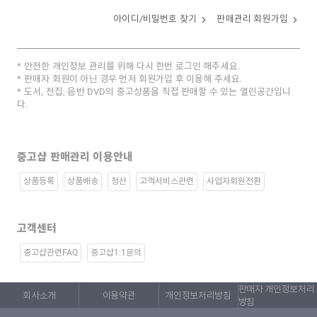
아이디/비밀번호 찾기
판매관리 회원가입
안전한 개인정보 관리를 위해 다시 한번 로그인 해주세요.
판매자 회원이 아닌 경우 먼저 회원가입 후 이용해 주세요.
도서, 전집, 음반 DVD의 중고상품을 직접 판매할 수 있는 열린공간입니
다.
중고샵 판매관리 이용안내
상품등록
상품배송
정산
고객서비스관련
사업자회원전환
고객센터
중고샵관련FAQ
중고샵1:1문의
판매자 개인정보처리
회사소개
이용약관
개인정보처리방침
방침