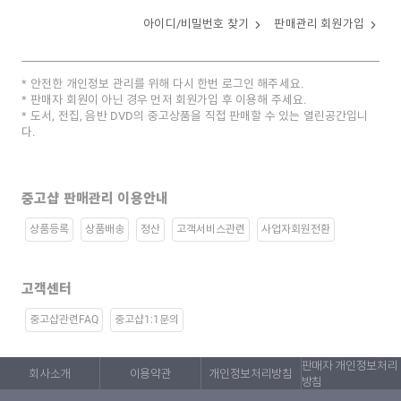
아이디/비밀번호 찾기
판매관리 회원가입
안전한 개인정보 관리를 위해 다시 한번 로그인 해주세요.
판매자 회원이 아닌 경우 먼저 회원가입 후 이용해 주세요.
도서, 전집, 음반 DVD의 중고상품을 직접 판매할 수 있는 열린공간입니
다.
중고샵 판매관리 이용안내
상품등록
상품배송
정산
고객서비스관련
사업자회원전환
고객센터
중고샵관련FAQ
중고샵1:1문의
판매자 개인정보처리
회사소개
이용약관
개인정보처리방침
방침