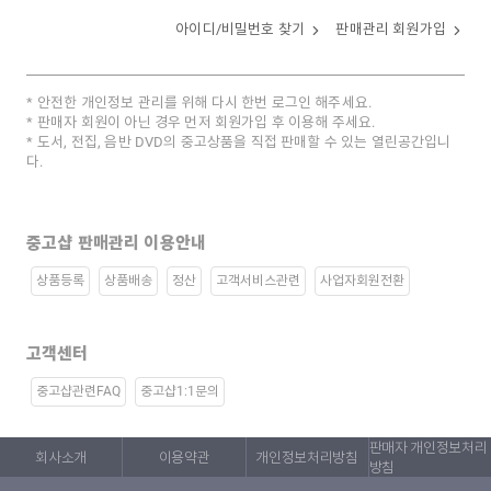
아이디/비밀번호 찾기
판매관리 회원가입
안전한 개인정보 관리를 위해 다시 한번 로그인 해주세요.
판매자 회원이 아닌 경우 먼저 회원가입 후 이용해 주세요.
도서, 전집, 음반 DVD의 중고상품을 직접 판매할 수 있는 열린공간입니
다.
중고샵 판매관리 이용안내
상품등록
상품배송
정산
고객서비스관련
사업자회원전환
고객센터
중고샵관련FAQ
중고샵1:1문의
판매자 개인정보처리
회사소개
이용약관
개인정보처리방침
방침