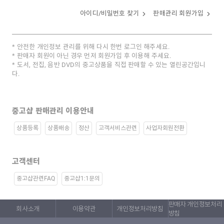
아이디/비밀번호 찾기
판매관리 회원가입
안전한 개인정보 관리를 위해 다시 한번 로그인 해주세요.
판매자 회원이 아닌 경우 먼저 회원가입 후 이용해 주세요.
도서, 전집, 음반 DVD의 중고상품을 직접 판매할 수 있는 열린공간입니
다.
중고샵 판매관리 이용안내
상품등록
상품배송
정산
고객서비스관련
사업자회원전환
고객센터
중고샵관련FAQ
중고샵1:1문의
판매자 개인정보처리
회사소개
이용약관
개인정보처리방침
방침