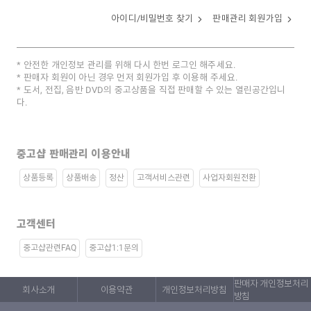
아이디/비밀번호 찾기
판매관리 회원가입
안전한 개인정보 관리를 위해 다시 한번 로그인 해주세요.
판매자 회원이 아닌 경우 먼저 회원가입 후 이용해 주세요.
도서, 전집, 음반 DVD의 중고상품을 직접 판매할 수 있는 열린공간입니
다.
중고샵 판매관리 이용안내
상품등록
상품배송
정산
고객서비스관련
사업자회원전환
고객센터
중고샵관련FAQ
중고샵1:1문의
판매자 개인정보처리
회사소개
이용약관
개인정보처리방침
방침