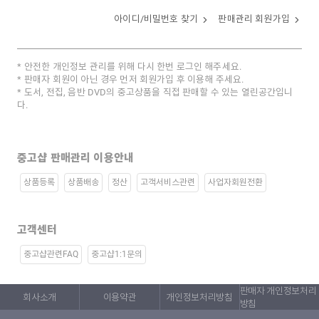
아이디/비밀번호 찾기
판매관리 회원가입
안전한 개인정보 관리를 위해 다시 한번 로그인 해주세요.
판매자 회원이 아닌 경우 먼저 회원가입 후 이용해 주세요.
도서, 전집, 음반 DVD의 중고상품을 직접 판매할 수 있는 열린공간입니
다.
중고샵 판매관리 이용안내
상품등록
상품배송
정산
고객서비스관련
사업자회원전환
고객센터
중고샵관련FAQ
중고샵1:1문의
판매자 개인정보처리
회사소개
이용약관
개인정보처리방침
방침