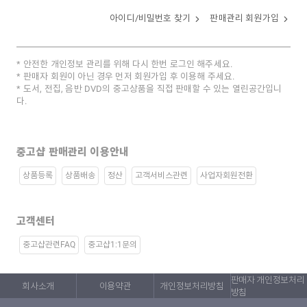
아이디/비밀번호 찾기
판매관리 회원가입
안전한 개인정보 관리를 위해 다시 한번 로그인 해주세요.
판매자 회원이 아닌 경우 먼저 회원가입 후 이용해 주세요.
도서, 전집, 음반 DVD의 중고상품을 직접 판매할 수 있는 열린공간입니
다.
중고샵 판매관리 이용안내
상품등록
상품배송
정산
고객서비스관련
사업자회원전환
고객센터
중고샵관련FAQ
중고샵1:1문의
판매자 개인정보처리
회사소개
이용약관
개인정보처리방침
방침