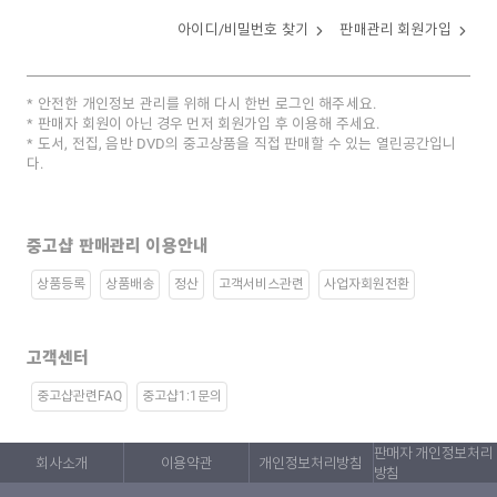
아이디/비밀번호 찾기
판매관리 회원가입
안전한 개인정보 관리를 위해 다시 한번 로그인 해주세요.
판매자 회원이 아닌 경우 먼저 회원가입 후 이용해 주세요.
도서, 전집, 음반 DVD의 중고상품을 직접 판매할 수 있는 열린공간입니
다.
중고샵 판매관리 이용안내
상품등록
상품배송
정산
고객서비스관련
사업자회원전환
고객센터
중고샵관련FAQ
중고샵1:1문의
판매자 개인정보처리
회사소개
이용약관
개인정보처리방침
방침