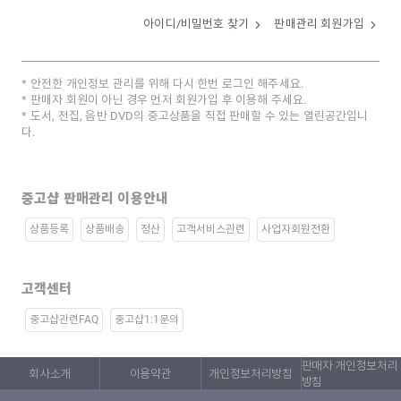
아이디/비밀번호 찾기
판매관리 회원가입
안전한 개인정보 관리를 위해 다시 한번 로그인 해주세요.
판매자 회원이 아닌 경우 먼저 회원가입 후 이용해 주세요.
도서, 전집, 음반 DVD의 중고상품을 직접 판매할 수 있는 열린공간입니
다.
중고샵 판매관리 이용안내
상품등록
상품배송
정산
고객서비스관련
사업자회원전환
고객센터
중고샵관련FAQ
중고샵1:1문의
판매자 개인정보처리
회사소개
이용약관
개인정보처리방침
방침