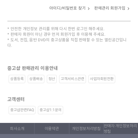
아이디/비밀번호 찾기
판매관리 회원가입
안전한 개인정보 관리를 위해 다시 한번 로그인 해주세요.
판매자 회원이 아닌 경우 먼저 회원가입 후 이용해 주세요.
도서, 전집, 음반 DVD의 중고상품을 직접 판매할 수 있는 열린공간입니
다.
중고샵 판매관리 이용안내
상품등록
상품배송
정산
고객서비스관련
사업자회원전환
고객센터
중고샵관련FAQ
중고샵1:1문의
판매자 개인정보처리
회사소개
이용약관
개인정보처리방침
방침