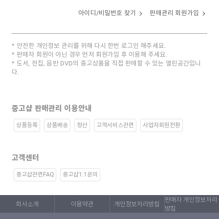
아이디/비밀번호 찾기
판매관리 회원가입
안전한 개인정보 관리를 위해 다시 한번 로그인 해주세요.
판매자 회원이 아닌 경우 먼저 회원가입 후 이용해 주세요.
도서, 전집, 음반 DVD의 중고상품을 직접 판매할 수 있는 열린공간입니
다.
중고샵 판매관리 이용안내
상품등록
상품배송
정산
고객서비스관련
사업자회원전환
고객센터
중고샵관련FAQ
중고샵1:1문의
판매자 개인정보처리
회사소개
이용약관
개인정보처리방침
방침