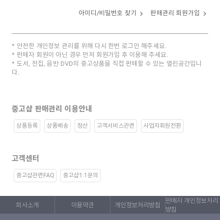
아이디/비밀번호 찾기
판매관리 회원가입
안전한 개인정보 관리를 위해 다시 한번 로그인 해주세요.
판매자 회원이 아닌 경우 먼저 회원가입 후 이용해 주세요.
도서, 전집, 음반 DVD의 중고상품을 직접 판매할 수 있는 열린공간입니
다.
중고샵 판매관리 이용안내
상품등록
상품배송
정산
고객서비스관련
사업자회원전환
고객센터
중고샵관련FAQ
중고샵1:1문의
판매자 개인정보처리
회사소개
이용약관
개인정보처리방침
방침