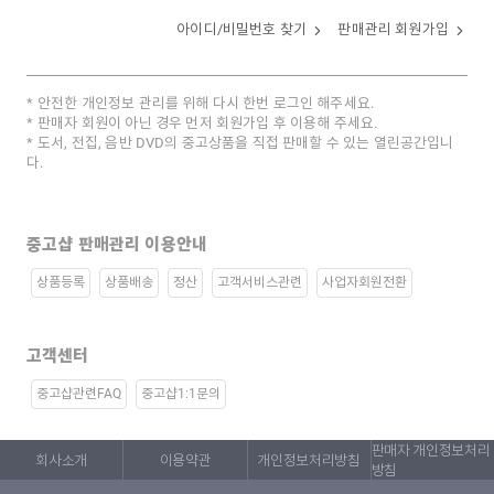
아이디/비밀번호 찾기
판매관리 회원가입
안전한 개인정보 관리를 위해 다시 한번 로그인 해주세요.
판매자 회원이 아닌 경우 먼저 회원가입 후 이용해 주세요.
도서, 전집, 음반 DVD의 중고상품을 직접 판매할 수 있는 열린공간입니
다.
중고샵 판매관리 이용안내
상품등록
상품배송
정산
고객서비스관련
사업자회원전환
고객센터
중고샵관련FAQ
중고샵1:1문의
판매자 개인정보처리
회사소개
이용약관
개인정보처리방침
방침