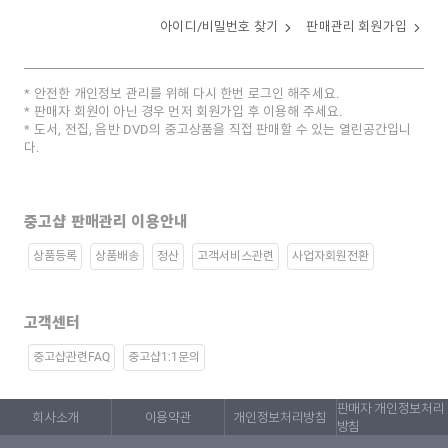
아이디/비밀번호 찾기
판매관리 회원가입
안전한 개인정보 관리를 위해 다시 한번 로그인 해주세요.
판매자 회원이 아닌 경우 먼저 회원가입 후 이용해 주세요.
도서, 전집, 음반 DVD의 중고상품을 직접 판매할 수 있는 열린공간입니
다.
중고샵 판매관리 이용안내
상품등록
상품배송
정산
고객서비스관련
사업자회원전환
고객센터
중고샵관련FAQ
중고샵1:1문의
판매자 개인정보처리
회사소개
이용약관
개인정보처리방침
방침