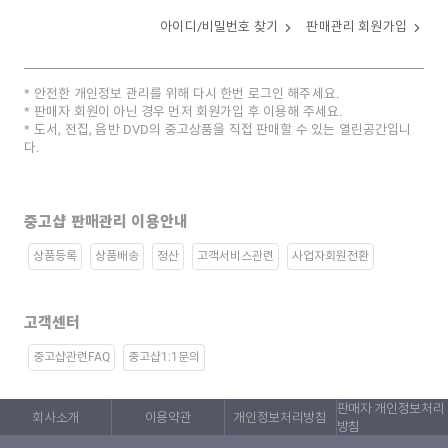
아이디/비밀번호 찾기
판매관리 회원가입
안전한 개인정보 관리를 위해 다시 한번 로그인 해주세요.
판매자 회원이 아닌 경우 먼저 회원가입 후 이용해 주세요.
도서, 전집, 음반 DVD의 중고상품을 직접 판매할 수 있는 열린공간입니
다.
중고샵 판매관리 이용안내
상품등록
상품배송
정산
고객서비스관련
사업자회원전환
고객센터
중고샵관련FAQ
중고샵1:1문의
판매자 개인정보처리
회사소개
이용약관
개인정보처리방침
방침