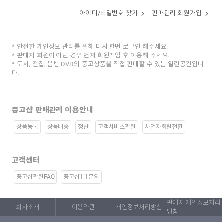
아이디/비밀번호 찾기
판매관리 회원가입
안전한 개인정보 관리를 위해 다시 한번 로그인 해주세요.
판매자 회원이 아닌 경우 먼저 회원가입 후 이용해 주세요.
도서, 전집, 음반 DVD의 중고상품을 직접 판매할 수 있는 열린공간입니
다.
중고샵 판매관리 이용안내
상품등록
상품배송
정산
고객서비스관련
사업자회원전환
고객센터
중고샵관련FAQ
중고샵1:1문의
판매자 개인정보처리
회사소개
이용약관
개인정보처리방침
방침