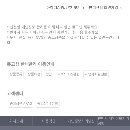
아이디/비밀번호 찾기
판매관리 회원가입
안전한 개인정보 관리를 위해 다시 한번 로그인 해주세요.
판매자 회원이 아닌 경우 먼저 회원가입 후 이용해 주세요.
도서, 전집, 음반 DVD의 중고상품을 직접 판매할 수 있는 열린공간입니
다.
중고샵 판매관리 이용안내
상품등록
상품배송
정산
고객서비스관련
사업자회원전환
고객센터
중고샵관련FAQ
중고샵1:1문의
판매자 개인정보처리
회사소개
이용약관
개인정보처리방침
방침