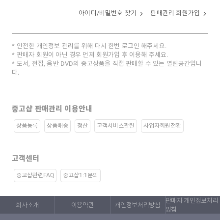
아이디/비밀번호 찾기
판매관리 회원가입
안전한 개인정보 관리를 위해 다시 한번 로그인 해주세요.
판매자 회원이 아닌 경우 먼저 회원가입 후 이용해 주세요.
도서, 전집, 음반 DVD의 중고상품을 직접 판매할 수 있는 열린공간입니
다.
중고샵 판매관리 이용안내
상품등록
상품배송
정산
고객서비스관련
사업자회원전환
고객센터
중고샵관련FAQ
중고샵1:1문의
판매자 개인정보처리
회사소개
이용약관
개인정보처리방침
방침