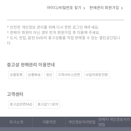
아이디/비밀번호 찾기
판매관리 회원가입
안전한 개인정보 관리를 위해 다시 한번 로그인 해주세요.
판매자 회원이 아닌 경우 먼저 회원가입 후 이용해 주세요.
도서, 전집, 음반 DVD의 중고상품을 직접 판매할 수 있는 열린공간입니
다.
중고샵 판매관리 이용안내
상품등록
상품배송
정산
고객서비스관련
사업자회원전환
고객센터
중고샵관련FAQ
중고샵1:1문의
판매자 개인정보처리
회사소개
이용약관
개인정보처리방침
방침