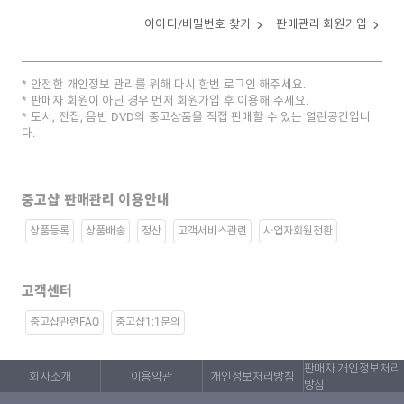
아이디/비밀번호 찾기
판매관리 회원가입
안전한 개인정보 관리를 위해 다시 한번 로그인 해주세요.
판매자 회원이 아닌 경우 먼저 회원가입 후 이용해 주세요.
도서, 전집, 음반 DVD의 중고상품을 직접 판매할 수 있는 열린공간입니
다.
중고샵 판매관리 이용안내
상품등록
상품배송
정산
고객서비스관련
사업자회원전환
고객센터
중고샵관련FAQ
중고샵1:1문의
판매자 개인정보처리
회사소개
이용약관
개인정보처리방침
방침