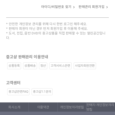
아이디/비밀번호 찾기
판매관리 회원가입
안전한 개인정보 관리를 위해 다시 한번 로그인 해주세요.
판매자 회원이 아닌 경우 먼저 회원가입 후 이용해 주세요.
도서, 전집, 음반 DVD의 중고상품을 직접 판매할 수 있는 열린공간입니
다.
중고샵 판매관리 이용안내
상품등록
상품배송
정산
고객서비스관련
사업자회원전환
고객센터
중고샵관련FAQ
중고샵1:1문의
판매자 개인정보처리
회사소개
이용약관
개인정보처리방침
방침