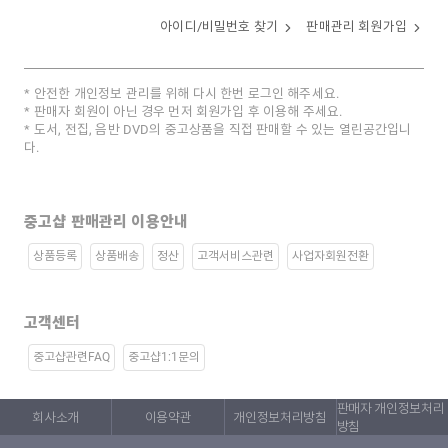
아이디/비밀번호 찾기
판매관리 회원가입
안전한 개인정보 관리를 위해 다시 한번 로그인 해주세요.
판매자 회원이 아닌 경우 먼저 회원가입 후 이용해 주세요.
도서, 전집, 음반 DVD의 중고상품을 직접 판매할 수 있는 열린공간입니
다.
중고샵 판매관리 이용안내
상품등록
상품배송
정산
고객서비스관련
사업자회원전환
고객센터
중고샵관련FAQ
중고샵1:1문의
판매자 개인정보처리
회사소개
이용약관
개인정보처리방침
방침