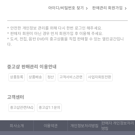
아이디/비밀번호 찾기
판매관리 회원가입
안전한 개인정보 관리를 위해 다시 한번 로그인 해주세요.
판매자 회원이 아닌 경우 먼저 회원가입 후 이용해 주세요.
도서, 전집, 음반 DVD의 중고상품을 직접 판매할 수 있는 열린공간입니
다.
중고샵 판매관리 이용안내
상품등록
상품배송
정산
고객서비스관련
사업자회원전환
고객센터
중고샵관련FAQ
중고샵1:1문의
판매자 개인정보처리
회사소개
이용약관
개인정보처리방침
방침