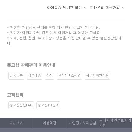
아이디/비밀번호 찾기
판매관리 회원가입
안전한 개인정보 관리를 위해 다시 한번 로그인 해주세요.
판매자 회원이 아닌 경우 먼저 회원가입 후 이용해 주세요.
도서, 전집, 음반 DVD의 중고상품을 직접 판매할 수 있는 열린공간입니
다.
중고샵 판매관리 이용안내
상품등록
상품배송
정산
고객서비스관련
사업자회원전환
고객센터
중고샵관련FAQ
중고샵1:1문의
판매자 개인정보처리
회사소개
이용약관
개인정보처리방침
방침