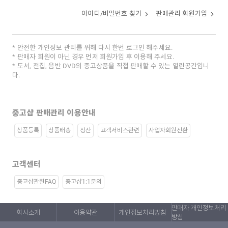
아이디/비밀번호 찾기
판매관리 회원가입
안전한 개인정보 관리를 위해 다시 한번 로그인 해주세요.
판매자 회원이 아닌 경우 먼저 회원가입 후 이용해 주세요.
도서, 전집, 음반 DVD의 중고상품을 직접 판매할 수 있는 열린공간입니
다.
중고샵 판매관리 이용안내
상품등록
상품배송
정산
고객서비스관련
사업자회원전환
고객센터
중고샵관련FAQ
중고샵1:1문의
판매자 개인정보처리
회사소개
이용약관
개인정보처리방침
방침