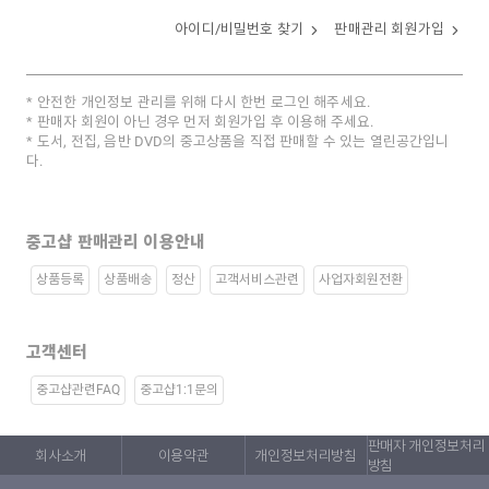
아이디/비밀번호 찾기
판매관리 회원가입
안전한 개인정보 관리를 위해 다시 한번 로그인 해주세요.
판매자 회원이 아닌 경우 먼저 회원가입 후 이용해 주세요.
도서, 전집, 음반 DVD의 중고상품을 직접 판매할 수 있는 열린공간입니
다.
중고샵 판매관리 이용안내
상품등록
상품배송
정산
고객서비스관련
사업자회원전환
고객센터
중고샵관련FAQ
중고샵1:1문의
판매자 개인정보처리
회사소개
이용약관
개인정보처리방침
방침